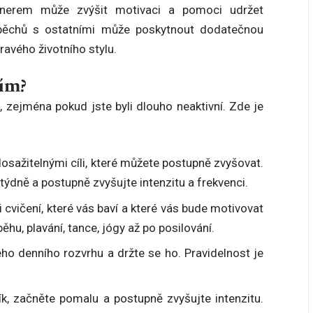
tnerem může zvýšit motivaci a pomoci udržet
 úspěchů s ostatními může poskytnout dodatečnou
avého životního stylu.
ním?
 zejména pokud jste byli dlouho neaktivní. Zde je
sažitelnými cíli, které můžete postupně zvyšovat.
t týdně a postupně zvyšujte intenzitu a frekvenci.
 cvičení, které vás baví a které vás bude motivovat
ěhu, plavání, tance, jógy až po posilování.
ho denního rozvrhu a držte se ho. Pravidelnost je
k, začněte pomalu a postupně zvyšujte intenzitu.