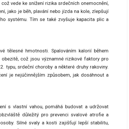
y, což vede ke snížení rizika srdečních onemocnění,
í, jako je běh, plavání nebo jízda na kole, zlepšují
ího systému. Tím se také zvyšuje kapacita plic a
avé tělesné hmotnosti. Spalováním kalorií během
obezitě, což jsou významné rizikové faktory pro
. typu, srdeční choroby a některé druhy rakoviny.
čení je nejúčinnějším způsobem, jak dosáhnout a
ičení s vlastní vahou, pomáhá budovat a udržovat
bzvláště důležitý pro prevenci svalové atrofie a
oby. Silné svaly a kosti zajišťují lepší stabilitu,