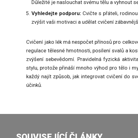
Důležité je naslouchat svému tělu a vyhnout se
Vyhledejte podporu:
Cvičte s přáteli, rodino
zvýšit vaši motivaci a udělat cvičení zábavnějš
Cvičení jako lék má nespočet přínosů pro celkové
regulace tělesné hmotnosti, posílení svalů a kost
zvýšení sebevědomí. Pravidelná fyzická aktivit
stylu, protože přináší mnoho výhod pro tělo i m
každý najít způsob, jak integrovat cvičení do sv
účinků.
SOUVISEJÍCÍ ČLÁNKY