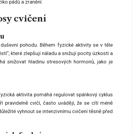
ziko pádů a zranění.
osy cvičení
su
duševní pohodu. Během fyzické aktivity se v těle
tí“, které zlepšují náladu a snižují pocity úzkosti a
áhá snižovat hladinu stresových hormonů, jako je
 Fyzická aktivita pomáhá regulovat spánkový cyklus
í pravidelně cvičí, často uvádějí, že se cítí méně
ůležité vyhnout se intenzivnímu cvičení těsně před