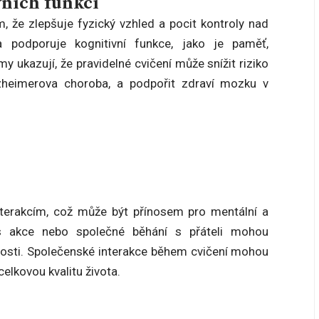
vních funkcí
 že zlepšuje fyzický vzhled a pocit kontroly nad
a podporuje kognitivní funkce, jako je paměť,
 ukazují, že pravidelné cvičení může snížit riziko
zheimerova choroba, a podpořit zdraví mozku v
 interakcím, což může být přínosem pro mentální a
ess akce nebo společné běhání s přáteli mohou
tosti. Společenské interakce během cvičení mohou
elkovou kvalitu života.