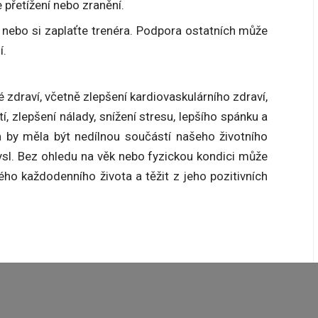
 přetížení nebo zranění.
u nebo si zaplaťte trenéra. Podpora ostatních může
í.
 zdraví, včetně zlepšení kardiovaskulárního zdraví,
í, zlepšení nálady, snížení stresu, lepšího spánku a
a by měla být nedílnou součástí našeho životního
ysl. Bez ohledu na věk nebo fyzickou kondici může
ého každodenního života a těžit z jeho pozitivních