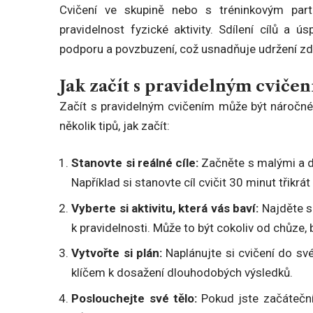
Cvičení ve skupině nebo s tréninkovým par
pravidelnost fyzické aktivity. Sdílení cílů a
podporu a povzbuzení, což usnadňuje udržení zdr
Jak začít s pravidelným cviče
Začít s pravidelným cvičením může být náročné,
několik tipů, jak začít:
Stanovte si reálné cíle:
Začněte s malými a do
Například si stanovte cíl cvičit 30 minut třikrá
Vyberte si aktivitu, která vás baví:
Najděte si
k pravidelnosti. Může to být cokoliv od chůze, b
Vytvořte si plán:
Naplánujte si cvičení do své
klíčem k dosažení dlouhodobých výsledků.
Poslouchejte své tělo:
Pokud jste začáteční