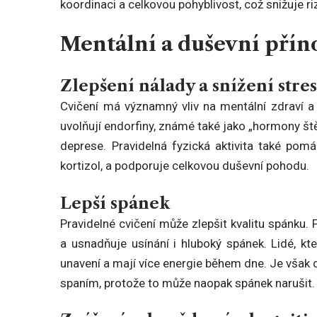
koordinaci a celkovou pohyblivost, což snižuje ri
Mentální a duševní přín
Zlepšení nálady a snížení stre
Cvičení má významný vliv na mentální zdraví a 
uvolňují endorfiny, známé také jako „hormony štěs
deprese. Pravidelná fyzická aktivita také pom
kortizol, a podporuje celkovou duševní pohodu.
Lepší spánek
Pravidelné cvičení může zlepšit kvalitu spánku.
a usnadňuje usínání i hluboký spánek. Lidé, kteř
unavení a mají více energie během dne. Je však d
spaním, protože to může naopak spánek narušit.