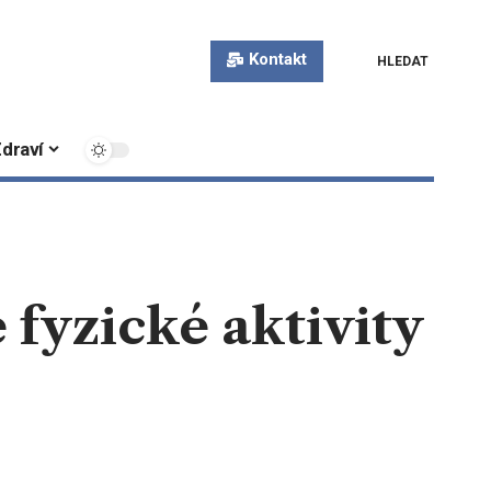
Kontakt
HLEDAT
draví
 fyzické aktivity