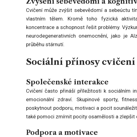
Zvýšení sebevědomí a kogniti
Cvičení může zvýšit sebevědomí a sebeúctu tím,
vlastním tělem. Kromě toho fyzická aktivit
koncentrace a schopnost řešit problémy. Výzkumy
neurodegenerativních onemocnění, jako je Al
průběhu stárnutí.
Sociální přínosy cvičení
Společenské interakce
Cvičení často přináší příležitosti k sociálním
emocionální zdraví. Skupinové sporty, fitn
poskytnout podporu, motivaci a pocit sounáleži
také pomoci zmírnit pocity osamělosti a zlepšit c
Podpora a motivace