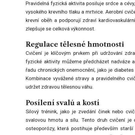
Pravidelná fyzická aktivita posiluje srdce a cév
vysokého krevního tlaku a mrtvice. Aerobní cvičen
krevní oběh a podporují zdraví kardiovaskulárn
zlepšuje se celková výkonnost.
Regulace tělesné hmotnosti
Cvičení je klíčovým prvkem při udržování zdr
fyzické aktivity můžeme předcházet nadváze a 
řadu chronických onemocnění, jako je diabetes 2
Kombinace vyvážené stravy a pravidelného cvi
udržet zdravou tělesnou váhu.
Posílení svalů a kostí
Silový trénink, jako je zvedání činek nebo cv
svalovou hmotu a sílu. Tento druh cvičení je o
osteoporózy, která postihuje především starší os