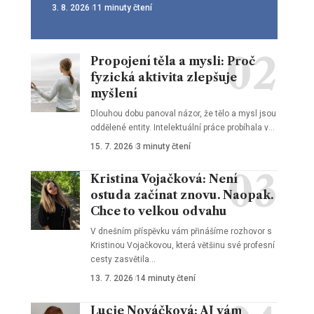
3. 8. 2026
11 minuty čtení
Propojení těla a mysli: Proč
fyzická aktivita zlepšuje
myšlení
Dlouhou dobu panoval názor, že tělo a mysl jsou
oddělené entity. Intelektuální práce probíhala v
…
15. 7. 2026
3 minuty čtení
Kristina Vojačková: Není
ostuda začínat znovu. Naopak.
Chce to velkou odvahu
V dnešním příspěvku vám přinášíme rozhovor s
Kristinou Vojačkovou, která většinu své profesní
cesty zasvětila
…
13. 7. 2026
14 minuty čtení
Lucie Nováčková: AI vám