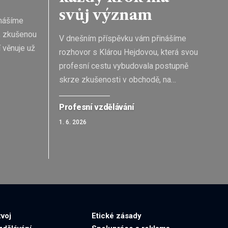
svůj význam
inášíme
, zkušenou
V dnešním příspěvku vám přinášíme
 věnuje už
rozhovor s Klárou Hejdovou, která svou
profesní cestu vybudovala postupně
skrze zkušenosti v obchodě, na
…
Profesní vzdělávání
1. 6. 2026
voj
Etické zásady