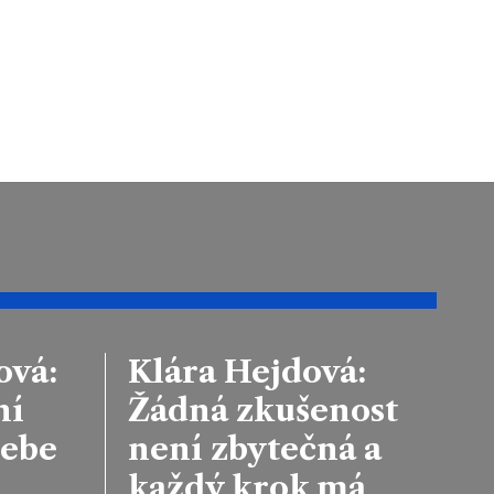
ová:
Klára Hejdová:
ní
Žádná zkušenost
sebe
není zbytečná a
každý krok má