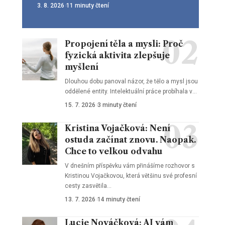
3. 8. 2026
11 minuty čtení
Propojení těla a mysli: Proč
fyzická aktivita zlepšuje
myšlení
Dlouhou dobu panoval názor, že tělo a mysl jsou
oddělené entity. Intelektuální práce probíhala v
…
15. 7. 2026
3 minuty čtení
Kristina Vojačková: Není
ostuda začínat znovu. Naopak.
Chce to velkou odvahu
V dnešním příspěvku vám přinášíme rozhovor s
Kristinou Vojačkovou, která většinu své profesní
cesty zasvětila
…
13. 7. 2026
14 minuty čtení
Lucie Nováčková: AI vám