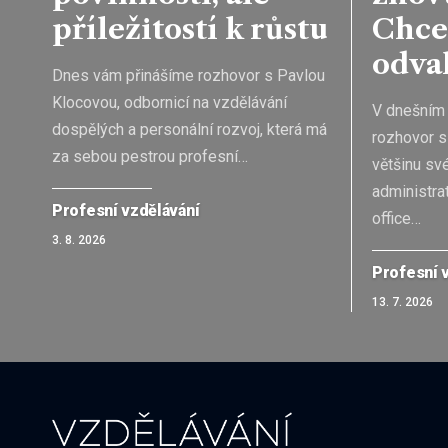
příležitostí k růstu
Chce
odva
Dnes vám přinášíme rozhovor s Pavlou
Klocovou, odbornicí na vzdělávání
V dnešním 
dospělých a personální rozvoj, která má
rozhovor s
za sebou pestrou profesní
…
většinu sv
administra
Profesní vzdělávání
office
…
3. 8. 2026
Profesní 
13. 7. 2026