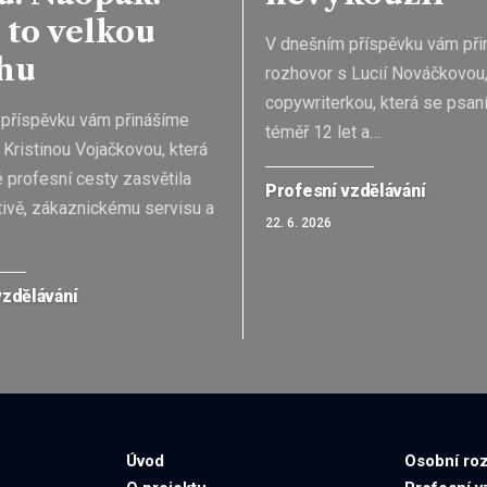
 to velkou
V dnešním příspěvku vám př
hu
rozhovor s Lucií Nováčkovou
copywriterkou, která se psaní
příspěvku vám přinášíme
téměř 12 let a
…
 Kristinou Vojačkovou, která
é profesní cesty zasvětila
Profesní vzdělávání
tivě, zákaznickému servisu a
22. 6. 2026
vzdělávání
Úvod
Osobní roz