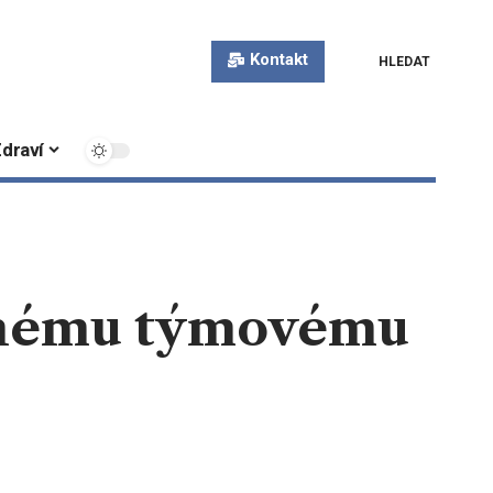
Kontakt
HLEDAT
draví
ěšnému týmovému