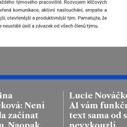
každého týmového pracoviště. Rozvojem klíčových
vřená komunikace, aktivní naslouchání, empatie a
ější, otevřenější a produktivnější tým. Pamatujte, že
 neustálé úsilí a závazek od všech členů týmu.
ina
Lucie Nováčk
čková: Není
AI vám funkč
a začínat
text sama od 
u. Naopak.
nevykouzlí