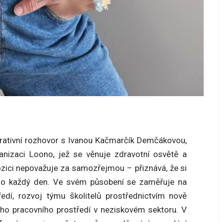
rativní rozhovor s Ivanou Kačmarčík Demčákovou,
anizaci Loono, jež se věnuje zdravotní osvětě a
ozici nepovažuje za samozřejmou – přiznává, že si
ého každý den. Ve svém působení se zaměřuje na
edí, rozvoj týmu školitelů prostřednictvím nově
ho pracovního prostředí v neziskovém sektoru. V