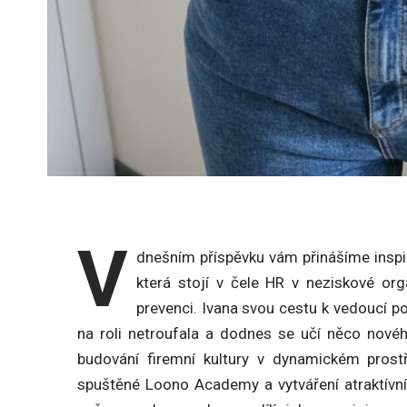
V
dnešním příspěvku vám přinášíme inspi
která stojí v čele HR v neziskové org
prevenci. Ivana svou cestu k vedoucí p
na roli netroufala a dodnes se učí něco nov
budování firemní kultury v dynamickém prostř
spuštěné Loono Academy a vytváření atraktívní