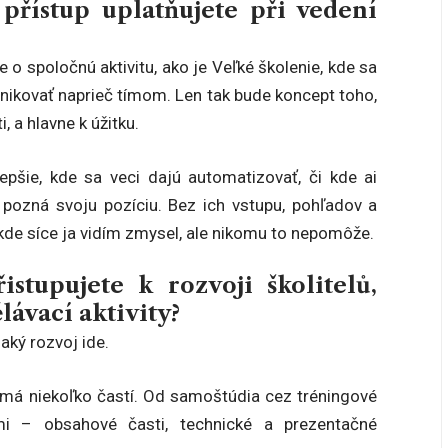
 přístup uplatňujete při vedení
o spoločnú aktivitu, ako je Veľké školenie, kde sa
nikovať naprieč tímom. Len tak bude koncept toho,
 a hlavne k úžitku.
pšie, kde sa veci dajú automatizovať, či kde ai
 pozná svoju pozíciu. Bez ich vstupu, pohľadov a
 kde síce ja vidím zmysel, ale nikomu to nepomôže.
tupujete k rozvoji školitelů,
lávací aktivity?
aký rozvoj ide.
a má niekoľko častí. Od samoštúdia cez tréningové
ami – obsahové časti, technické a prezentačné