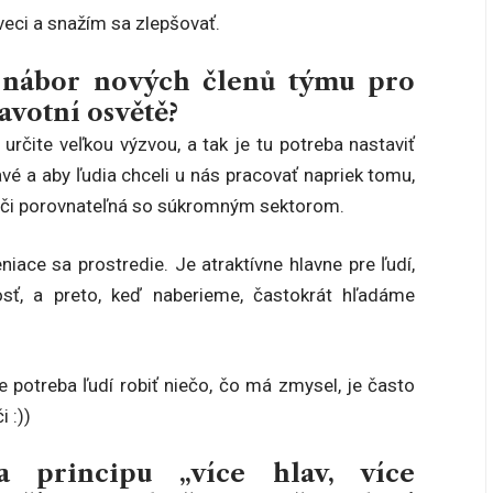
 veci a snažím sa zlepšovať.
ší nábor nových členů týmu pro
avotní osvětě?
určite veľkou výzvou, a tak je tu potreba nastaviť
avé a aby ľudia chceli u nás pracovať napriek tomu,
a či porovnateľná so súkromným sektorom.
niace sa prostredie. Je atraktívne hlavne pre ľudí,
sť, a preto, keď naberieme, častokrát hľadáme
potreba ľudí robiť niečo, čo má zmysel, je často
 :))
a principu „více hlav, více