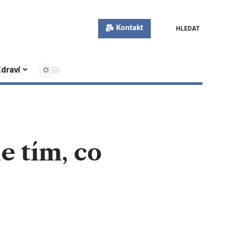
Kontakt
HLEDAT
draví
 tím, co