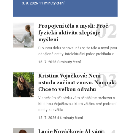
3. 8. 2026
11 minuty čtení
Propojení těla a mysli: Proč
fyzická aktivita zlepšuje
myšlení
Dlouhou dobu panoval názor, že tělo a mysl jsou
oddělené entity. Intelektuální práce probíhala v
…
15. 7. 2026
3 minuty čtení
Kristina Vojačková: Není
ostuda začínat znovu. Naopak.
Chce to velkou odvahu
V dnešním příspěvku vám přinášíme rozhovor s
Kristinou Vojačkovou, která většinu své profesní
cesty zasvětila
…
13. 7. 2026
14 minuty čtení
Lucie Nováčková: AI vám