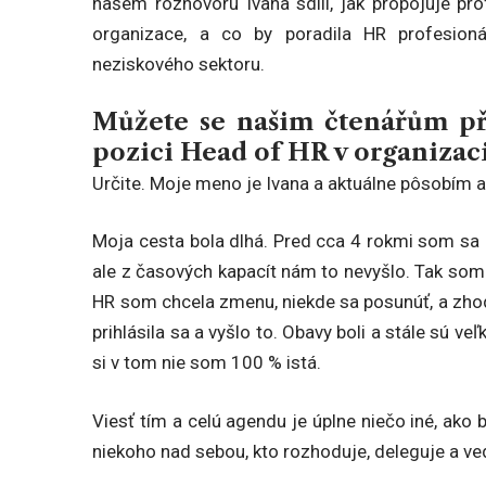
našem rozhovoru Ivana sdílí, jak propojuje pr
organizace, a co by poradila HR profesion
neziskového sektoru.
Můžete se našim čtenářům pře
pozici Head of HR
v organizac
Určite. Moje meno je Ivana a aktuálne pôsobím a
Moja cesta bola dlhá. Pred cca 4 rokmi som sa do
ale z časových kapacít nám to nevyšlo. Tak som 
HR som chcela zmenu, niekde sa posunúť, a zho
prihlásila sa a vyšlo to. Obavy boli a stále sú v
si v tom nie som 100 % istá.
Viesť tím a celú agendu je úplne niečo iné, ako
niekoho nad sebou, kto rozhoduje, deleguje a ve