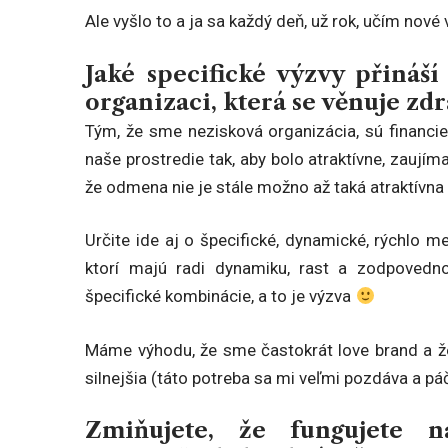
Ale vyšlo to a ja sa každý deň, už rok, učím nové
Jaké specifické výzvy přiná
organizaci, která se
věnuje zdr
Tým, že sme nezisková organizácia, sú financie 
naše prostredie tak, aby bolo atraktívne, zaujím
že odmena nie je stále možno až taká atraktívn
Určite ide aj o špecifické, dynamické, rýchlo me
ktorí majú radi dynamiku, rast a zodpovedno
špecifické kombinácie, a to je výzva
Máme výhodu, že sme častokrát love brand a že 
silnejšia (táto potreba sa mi veľmi pozdáva a páči
Zmiňujete, že fungujete n