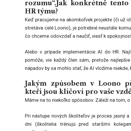
rozumu“.Jak konkrétně
tento
HR týmu?
Keď pracujeme na akomkoľvek projekte (či už ide 
stretáva celé Loono), je potrebné neustále komu
čo chceme odovzdať a naučiť, viesť k spokojnosti,
Alebo v prípade implementácie AI do HR. Najle
pomôže, vie každý člen sám, pretože najlepšie
nápadov by sa mohlo stať, že AI vložíme niekde,
Jakým způsobem v Loono přis
kteří jsou klíčoví pro
vaše vzdě
Máme na to niekoľko spôsobov. Záleží na tom, o 
Pri nástupe nových školiteľov je proces jasný 
dni (školitelia trénujú pred staršími koleg