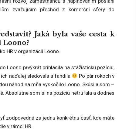
ofesní rozvoj zaměstnanců s naplňováním poslání
álům zvažujícím přechod z komerční sféry do
dstavit? Jaká byla vaše cesta k
i Loono?
ko HR v organizácii Loono.
 Loono prvýkrát prihlásila na stážistickú pozíciu,
ich naďalej sledovala a fandila
Po pár rokoch v
dou náhod na mňa vyskočilo Loono. Skúsila som –
eľké. Absolútne som si na pozíciu netrúfala a dodnes
 byť zodpovedná za jednu konkrétnu časť, kde máte
die v rámci HR.