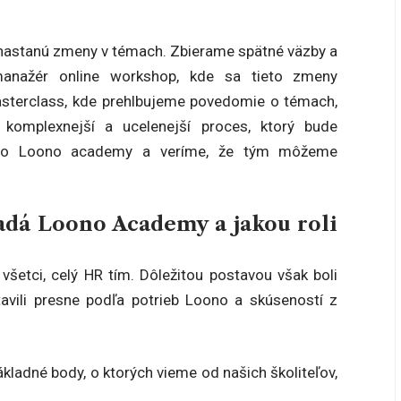
k nastanú zmeny v témach. Zbierame spätné väzby a
 manažér online workshop, kde sa tieto zmeny
asterclass, kde prehlbujeme povedomie o témach,
 komplexnejší a ucelenejší proces, ktorý bude
e ho Loono academy a veríme, že tým môžeme
padá Loono Academy a jakou roli
šetci, celý HR tím. Dôležitou postavou však boli
tavili presne podľa potrieb Loono a skúseností z
ladné body, o ktorých vieme od našich školiteľov,