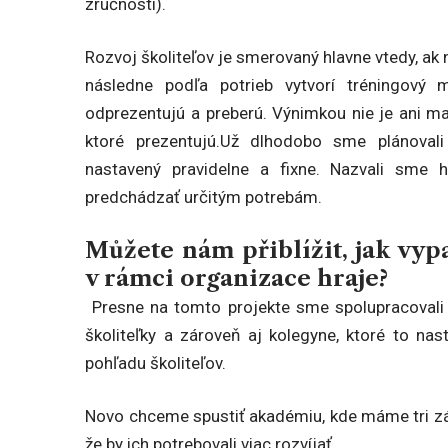
zručnosti).
Rozvoj školiteľov je smerovaný hlavne vtedy, a
následne podľa potrieb vytvorí tréningový
odprezentujú a preberú. Výnimkou nie je ani m
ktoré prezentujú.Už dlhodobo sme plánovali
nastavený pravidelne a fixne. Nazvali sm
predchádzať určitým potrebám.
Můžete nám přiblížit, jak vy
v rámci
organizace hraje?
Presne na tomto projekte sme spolupracovali v
školiteľky a zároveň aj kolegyne, ktoré to nas
pohľadu školiteľov.
Novo chceme spustiť akadémiu, kde máme tri zák
že by ich potrebovali viac rozvíjať.