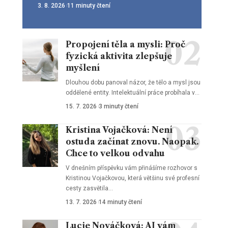
3. 8. 2026
11 minuty čtení
Propojení těla a mysli: Proč
fyzická aktivita zlepšuje
myšlení
Dlouhou dobu panoval názor, že tělo a mysl jsou
oddělené entity. Intelektuální práce probíhala v
…
15. 7. 2026
3 minuty čtení
Kristina Vojačková: Není
ostuda začínat znovu. Naopak.
Chce to velkou odvahu
V dnešním příspěvku vám přinášíme rozhovor s
Kristinou Vojačkovou, která většinu své profesní
cesty zasvětila
…
13. 7. 2026
14 minuty čtení
Lucie Nováčková: AI vám