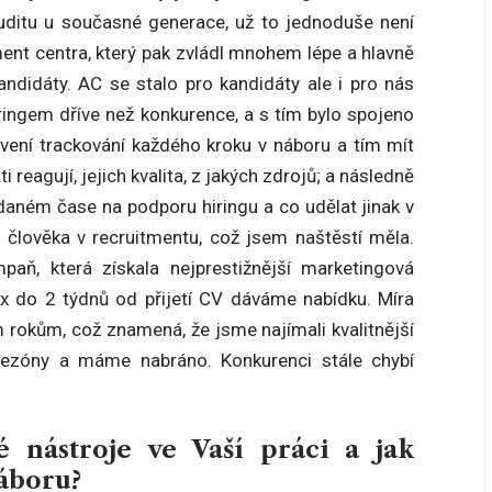
 auditu u současné generace, už to jednoduše není
nt centra, který pak zvládl mnohem lépe a hlavně
ndidáty. AC se stalo pro kandidáty ale i pro nás
ringem dříve než konkurence, a s tím bylo spojeno
vení trackování každého kroku v náboru a tím mít
 reagují, jejich kvalita, z jakých zdrojů; a následně
daném čase na podporu hiringu a co udělat jinak v
 člověka v recruitmentu, což jsem naštěstí měla.
aň, která získala nejprestižnější marketingová
ax do 2 týdnů od přijetí CV dáváme nabídku. Míra
 rokům, což znamená, že jsme najímali kvalitnější
sezóny a máme nabráno. Konkurenci stále chybí
é nástroje ve Vaší práci a jak
áboru?