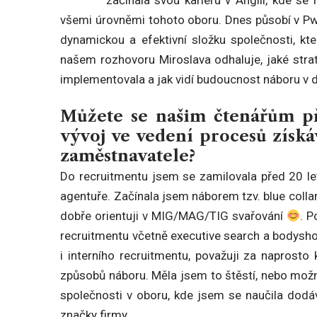
všemi úrovněmi tohoto oboru. Dnes působí v PwC,
dynamickou a efektivní složku společnosti, kt
našem rozhovoru Miroslava odhaluje, jaké strate
implementovala a jak vidí budoucnost náboru v d
Můžete se našim čtenářům pře
vývoj ve vedení procesů získ
zaměstnavatele?
Do recruitmentu jsem se zamilovala před 20 let
agentuře. Začínala jsem náborem tzv. blue colla
dobře orientuji v MIG/MAG/TIG svařování
. P
recruitmentu včetně executive search a bodyshop
i interního recruitmentu, považuji za naprosto
způsobů náboru. Měla jsem to štěstí, nebo mo
společnosti v oboru, kde jsem se naučila dodáv
značky firmy.