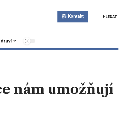
Kontakt
HLEDAT
draví
ace nám umožňují