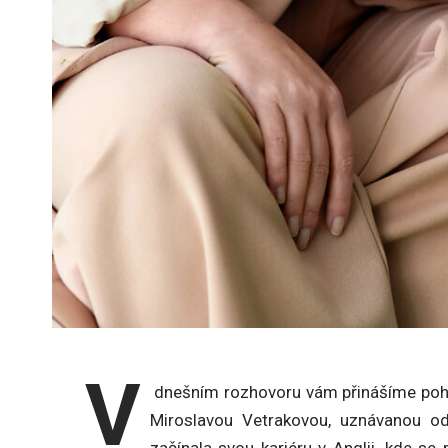
V
dnešním rozhovoru vám přinášíme pohl
Miroslavou Vetrakovou, uznávanou odb
začínala svou kariéru v Anglii, kde se