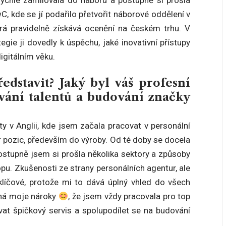
 kde se jí podařilo přetvořit náborové oddělení v
erá pravidelně získává ocenění na českém trhu. V
gie ji dovedly k úspěchu, jaké inovativní přístupy
igitálním věku.
dstavit? Jaký byl váš profesní
ávání talentů a budování značky
y v Anglii, kde jsem začala pracovat v personální
r pozic, především do výroby. Od té doby se docela
ostupně jsem si prošla několika sektory a způsoby
u. Zkušenosti ze strany personálních agentur, ale
 klíčové, protože mi to dává úplný vhled do všech
žná moje nároky
, že jsem vždy pracovala pro top
at špičkový servis a spolupodílet se na budování