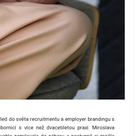
ed do světa recruitmentu a employer brandingu s
ornicí s více než dvacetiletou praxí. Miroslava
 rychle zamilovala do náboru a postupně si prošla