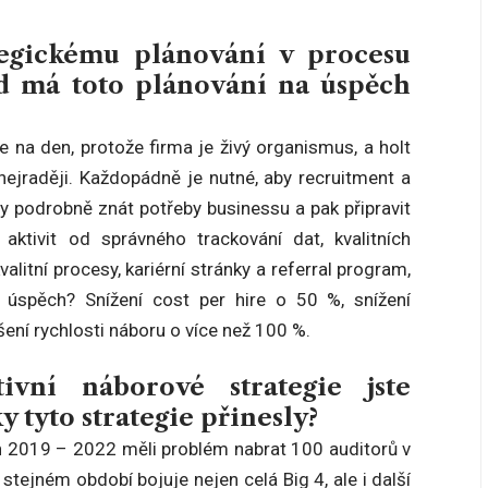
tegickému plánování v procesu
ad má toto plánování na úspěch
 na den, protože firma je živý organismus, a holt
ejraději. Každopádně je nutné, aby recruitment a
y podrobně znát potřeby businessu a pak připravit
aktivit od správného trackování dat, kvalitních
alitní procesy, kariérní stránky a referral program,
A úspěch? Snížení cost per hire o 50 %, snížení
šení rychlosti náboru o více než 100 %.
ivní náborové strategie jste
 tyto strategie přinesly?
h 2019 – 2022 měli problém nabrat 100 auditorů v
stejném období bojuje nejen celá Big 4, ale i další