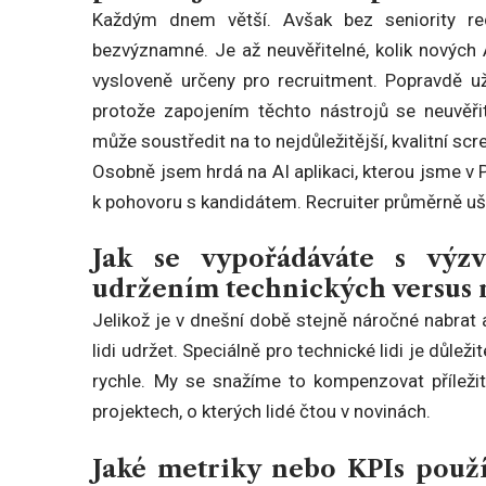
Každým dnem větší. Avšak bez seniority recr
bezvýznamné. Je až neuvěřitelné, kolik nových A
vysloveně určeny pro recruitment. Popravdě u
protože zapojením těchto nástrojů se neuvěřite
může soustředit na to nejdůležitější, kvalitní sc
Osobně jsem hrdá na AI aplikaci, kterou jsme v P
k pohovoru s kandidátem. Recruiter průměrně ušet
Jak se vypořádáváte s vý
udržením technických versus
Jelikož je v dnešní době stejně náročné nabrat a
lidi udržet. Speciálně pro technické lidi je důle
rychle. My se snažíme to kompenzovat příležit
projektech, o kterých lidé čtou v novinách.
Jaké metriky nebo KPIs použ