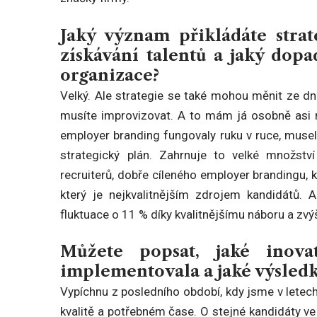
Jaký význam přikládáte stra
získávání talentů a jaký dop
organizace?
Velký. Ale strategie se také mohou měnit ze dne
musíte improvizovat. A to mám já osobně asi n
employer branding fungovaly ruku v ruce, musel
strategický plán. Zahrnuje to velké množství 
recruiterů, dobře cíleného employer brandingu, kv
který je nejkvalitnějším zdrojem kandidátů. 
fluktuace o 11 % díky kvalitnějšímu náboru a zvý
Můžete popsat, jaké inovat
implementovala a jaké výsledky
Vypíchnu z posledního období, kdy jsme v letec
kvalitě a potřebném čase. O stejné kandidáty ve 