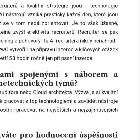
uiterů a kvalitní strategie jsou i technologie
I nástrojů vzniká prakticky každý den, které jsou
ž se v tom nedá zorientovat. Je to však úžasné,
lně zvýší efektivita recruiterů. Recruiter se pak
reening a pohovory. Tu AI recruitera nikdy nenahradí.
wC vytvořili na přípravu inzerce a klíčových otázek
ří 53 hodin ročně jen při psaní inzerce.
zvami spojenými s náborem a
 netechnických týmů?
uditora nebo Cloud architekta. Výzva je si kvalitní
žité pracovat s top technologiemi a zavádět nástroje
ostmi pracovat na největších a nejzajímavějších
íváte pro hodnocení úspěšnosti