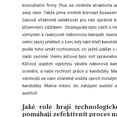
konzultační firmy. Plus se změnila atraktivita
sexy obor. Takže jsme změnili koncept Assessme
časově efektivně selektovat pro nás správné ka
příjemným zážitkem. Strategické bylo začít s hi
vymyslet a realizovat náborovou kampaň, nasta
velmi jasný přehled o tom, kdy nám kteří kandidáti
podle toho umět rozhodnout, co ještě udělat v 
další sezóně. Velmi klíčové bylo mít správného
Klíčový úspěch vypíchnu skvělá náborová kamp
ocenění, a naše rychlost práce s kandidáty. M
odchodů se nám znatelně snížila oproti minulým
kandidáty. Máme měsíc do zahájení auditní 
auditoři.
Jaké role hrají technologick
pomáhají zefektivnit proces n