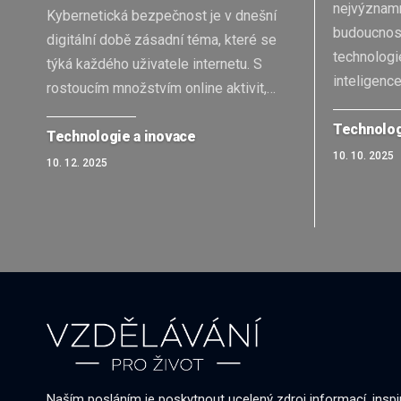
nejvýznamn
Kybernetická bezpečnost je v dnešní
budoucnost
digitální době zásadní téma, které se
technologie
týká každého uživatele internetu. S
inteligence
rostoucím množstvím online aktivit,
…
Technolog
Technologie a inovace
10. 10. 2025
10. 12. 2025
Naším posláním je poskytnout ucelený zdroj informací, inspi