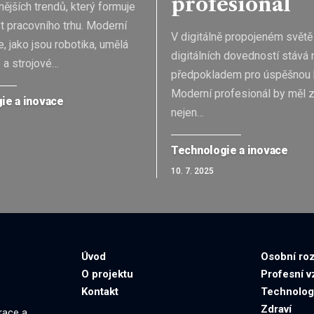
profesionál
ějších trendů, který formuje
 pracovního trhu. Moderní
V digitálně propojeném světě
, jako jsou robotika, umělá
digitálních dovedností stáv
 a strojové
…
předpokladem pro úspěšnou k
Moderní profesionál by měl 
ie a inovace
nejen
…
Technologie a inovace
10. 7. 2025
Úvod
Osobní roz
O projektu
Profesní v
Kontakt
Technolog
Zdraví
race a