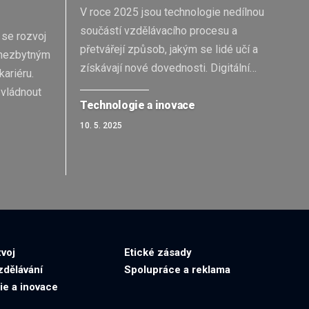
V roce 2025 jsou technologie nedílnou
součástí vzdělávacího procesu a
 se rozvoj
přetvářejí způsob, jakým se lidé učí a
á nezbytným
získávají nové dovednosti. Digitální
…
ariéru.
zvládnout
Technologie a inovace
10. 5. 2025
voj
Etické zásady
zdělávání
Spolupráce a reklama
ie a inovace