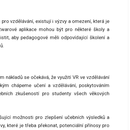
ro vzdělávání, existují i výzvy a omezení, která je
twarové aplikace mohou být pro některé školy a
jistit, aby pedagogové měli odpovídající školení a
ů.
m nákladů se očekává, že využití VR ve vzdělávání
jakým chápeme učení a vzdělávání, poskytováním
čebních zkušeností pro studenty všech věkových
ušující možnosti pro zlepšení učebních výsledků a
y, které je třeba překonat, potenciální přínosy pro