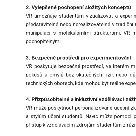
2. Vylepšené pochopení složitých konceptů
VR umožňuje studentům vizualizovat a experim
představitelné nebo nerealizovatelné v tradičn
manipulaci s molekulárními strukturami, VR m
pochopitelnými.
3. Bezpečné prostředí pro experimentování
VR poskytuje bezpečné prostředí, ve kterém m
pokusů a omylů bez skutečných rizik nebo důs
technických oborech, kde mohou být reálné exp
4. Přizpůsobitelné a inkluzivní vzdělávací záži
VR může poskytnout personalizované učební zku
a stylům učení studentů. Navíc může pomoci př
přístup k vzdělávacím zdrojům studentům z různ