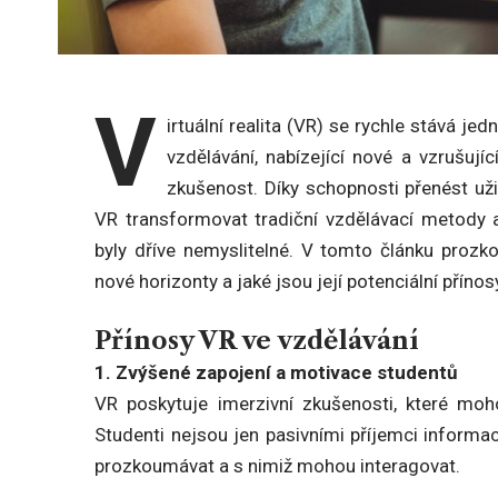
V
irtuální realita (VR) se rychle stává j
vzdělávání, nabízející nové a vzrušují
zkušenost. Díky schopnosti přenést uži
VR transformovat tradiční vzdělávací metody a 
byly dříve nemyslitelné. V tomto článku prozkou
nové horizonty a jaké jsou její potenciální přínos
Přínosy VR ve vzdělávání
1. Zvýšené zapojení a motivace studentů
VR poskytuje imerzivní zkušenosti, které moh
Studenti nejsou jen pasivními příjemci informac
prozkoumávat a s nimiž mohou interagovat.