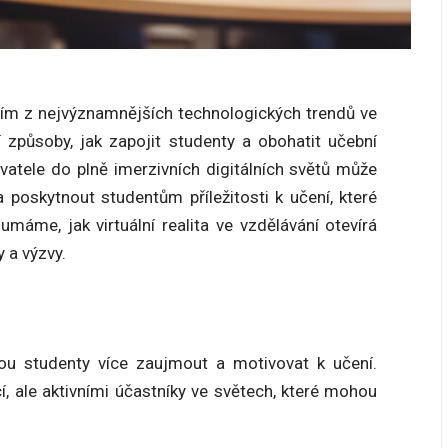
edním z nejvýznamnějších technologických trendů ve
cí způsoby, jak zapojit studenty a obohatit učební
vatele do plně imerzivních digitálních světů může
poskytnout studentům příležitosti k učení, které
máme, jak virtuální realita ve vzdělávání otevírá
y a výzvy.
ou studenty více zaujmout a motivovat k učení.
í, ale aktivními účastníky ve světech, které mohou