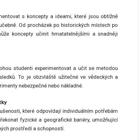
entovat s koncepty a ideami, které jsou obtížně
í učebně. Od procházek po historických místech po
ůže koncepty učinit hmatatelnějšími a snadněji
ohou studenti experimentovat a učit se metodou
ledků. To je obzvláště užitečné ve vědeckých a
erimenty nebezpečné nebo nákladné.
tky
šenosti, které odpovídají individuálním potřebám
ekonat fyzické a geografické bariéry, umožňující
ých prostředí a schopností.